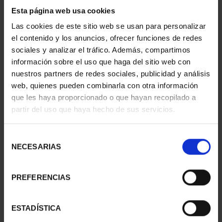
2 Productos encontrados
Esta página web usa cookies
Las cookies de este sitio web se usan para personalizar
el contenido y los anuncios, ofrecer funciones de redes
sociales y analizar el tráfico. Además, compartimos
información sobre el uso que haga del sitio web con
nuestros partners de redes sociales, publicidad y análisis
web, quienes pueden combinarla con otra información
que les haya proporcionado o que hayan recopilado a
partir del uso que haya hecho de sus servicios.
Selección
MARÍA DE MAEZTU
250 ANIVERSARIO DE
NECESARIAS
(2023) 8 REALES
JORGE JUAN (2023) 8 R...
de
140,00 €
140,00 €
consentimiento
PREFERENCIAS
ESTADÍSTICA