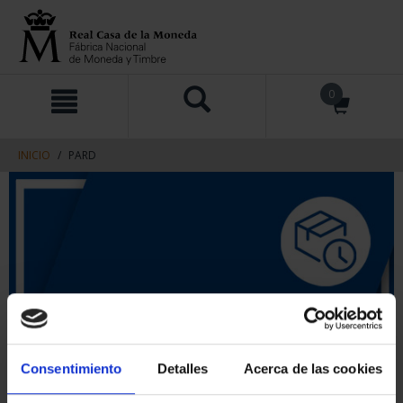
saltar
Saltar
0
al
al
contenido
men
de
navegacin
INICIO
PARD
Consentimiento
Detalles
Acerca de las cookies