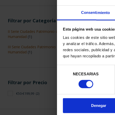
Consentimiento
Filtrar por Categoría
Esta página web usa cookie
II Serie Ciudades Patrimonio de la
Humanidad
(1)
Las cookies de este sitio we
y analizar el tráfico. Ademá
III Serie Ciudades Patrimonio de la
redes sociales, publicidad y
Humanidad
(1)
que hayan recopilado a parti
CIUDADES PAT
CUE
Selección
73,
NECESARIAS
de
consentimiento
Filtrar por Precio
€50-€199,99
(2)
Denegar
ORDENAR POR: