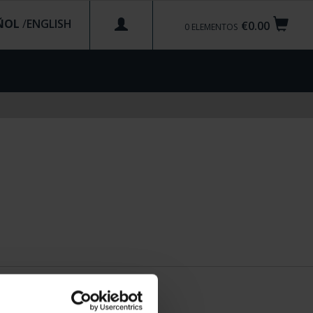
ÑOL
/
€0.00
0
ELEMENTOS