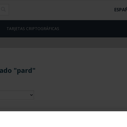
ESPA
TARJETAS CRIPTOGRÁFICAS
ado "pard"
contrados