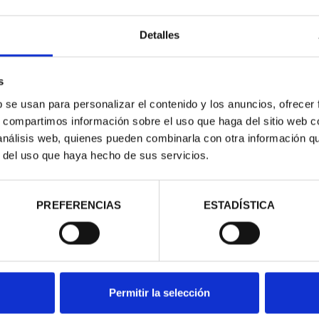
Detalles
s
b se usan para personalizar el contenido y los anuncios, ofrecer
s, compartimos información sobre el uso que haga del sitio web 
 análisis web, quienes pueden combinarla con otra información q
r del uso que haya hecho de sus servicios.
RIMONIO II -
CIUDADES PATRIMONIO III -
NCA
TOLEDO
00 €
73,00 €
PREFERENCIAS
ESTADÍSTICA
Permitir la selección