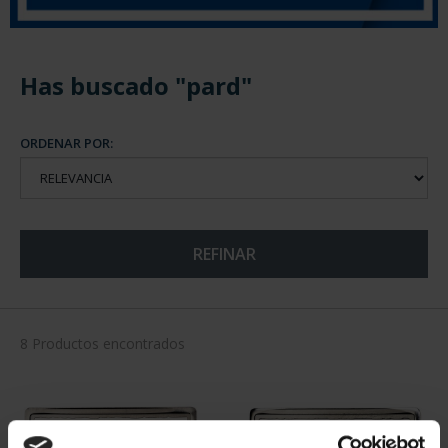
Has buscado "pard"
ORDENAR POR:
REFINAR
8 Productos encontrados