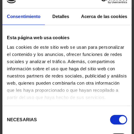
Consentimiento
Detalles
Acerca de las cookies
Esta página web usa cookies
PICASSO (2023) ONZA
PICASSO (2023) ONZA
Las cookies de este sitio web se usan para personalizar
"LA ESPERA (MARGOT)"
"CORRIDA DE TOROS"
el contenido y los anuncios, ofrecer funciones de redes
163,00 €
163,00 €
sociales y analizar el tráfico. Además, compartimos
información sobre el uso que haga del sitio web con
nuestros partners de redes sociales, publicidad y análisis
web, quienes pueden combinarla con otra información
que les haya proporcionado o que hayan recopilado a
partir del uso que haya hecho de sus servicios.
Selección
NECESARIAS
de
consentimiento