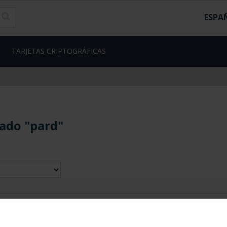
ESPA
TARJETAS CRIPTOGRÁFICAS
ado "pard"
contrados