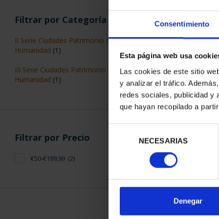
Filtrar por Categoría
Consentimiento
II Serie Ciudades Patrimonio de la
Humanidad
(1)
Esta página web usa cookie
III Serie Ciudades Patrimonio de la
Las cookies de este sitio we
Humanidad
(1)
y analizar el tráfico. Ademá
redes sociales, publicidad y
que hayan recopilado a parti
CIUDADES PAT
CUE
Selección
73,
Filtrar por Precio
NECESARIAS
de
consentimiento
€50-€199,99
(2)
Denegar
ORDENAR POR: