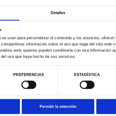
Detalles
s
b se usan para personalizar el contenido y los anuncios, ofrecer
s, compartimos información sobre el uso que haga del sitio web 
 análisis web, quienes pueden combinarla con otra información q
r del uso que haya hecho de sus servicios.
RIMONIO II -
CIUDADES PATRIMONIO III -
NCA
TOLEDO
00 €
73,00 €
PREFERENCIAS
ESTADÍSTICA
Permitir la selección