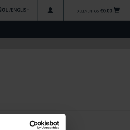
ÑOL
/
€0.00
0
ELEMENTOS