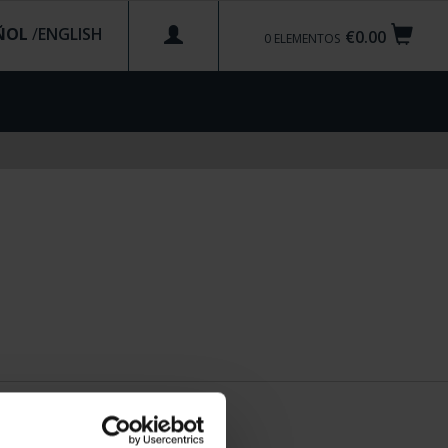
ÑOL
/
€0.00
0
ELEMENTOS