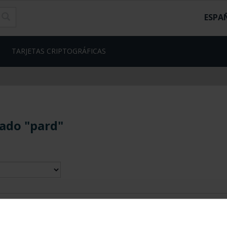
ESPA
TARJETAS CRIPTOGRÁFICAS
ado "pard"
contrados