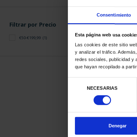
Consentimiento
Filtrar por Precio
Esta página web usa cookie
€50-€199,99
(1)
Las cookies de este sitio we
y analizar el tráfico. Ademá
redes sociales, publicidad y
que hayan recopilado a parti
CAPITALES 
JA
Selección
73,
NECESARIAS
de
consentimiento
Denegar
ORDENAR POR: