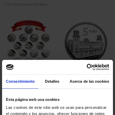
5 Productos encontrados
SUSCRIPCIÓN CIUDADES
CAPITALES ESPAÑOLAS
PATRIMONIO DE LA
- ALICANTE
Consentimiento
Detalles
Acerca de las cookies
HU...
73,00 €
1.095,00 €
Sólo para usuarios
Esta página web usa cookies
registrados
Las cookies de este sitio web se usan para personalizar
el contenido y los anuncios, ofrecer funciones de redes