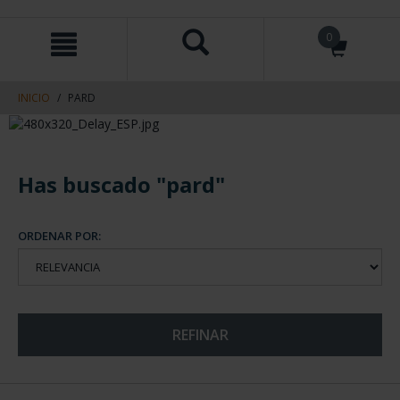
saltar
Saltar
0
al
al
contenido
men
de
navegacin
INICIO
PARD
Has buscado "pard"
ORDENAR POR:
REFINAR