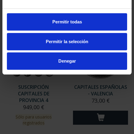
Sólo para usuarios
Sólo para usuarios
registrados
registrados
Permitir todas
Permitir la selección
Denegar
SUSCRIPCIÓN
CAPITALES ESPAÑOLAS
CAPITALES DE
- VALENCIA
PROVINCIA 4
73,00 €
949,00 €
Sólo para usuarios
registrados