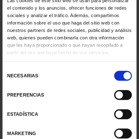
Las cookies de este sitio web se usan para personalizar
- TARRAGONA
CAPITALES DE
el contenido y los anuncios, ofrecer funciones de redes
73,00 €
PROVINCIA 1
sociales y analizar el tráfico. Además, compartimos
949,00 €
información sobre el uso que haga del sitio web con
Sólo para usuarios
nuestros partners de redes sociales, publicidad y análisis
registrados
web, quienes pueden combinarla con otra información
que les haya proporcionado o que hayan recopilado a
partir del uso que haya hecho de sus servicios.
Selección
NECESARIAS
de
consentimiento
PREFERENCIAS
SUSCRIPCIÓN
SUSCRIPCIÓN
ESTADÍSTICA
CAPITALES DE
CAPITALES DE
PROVINCIA 2
PROVINCIA 3
MARKETING
949,00 €
949,00 €