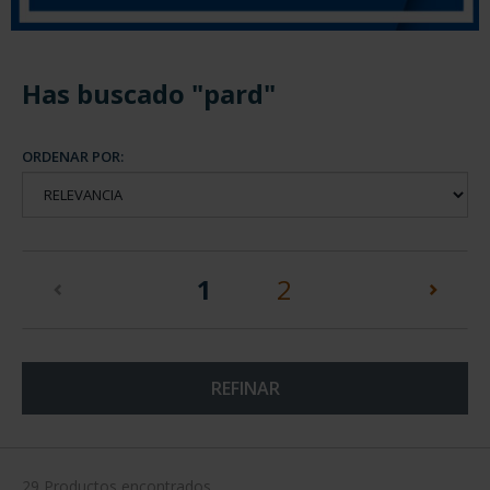
Has buscado "pard"
ORDENAR POR:
(current)
1
2
REFINAR
29 Productos encontrados