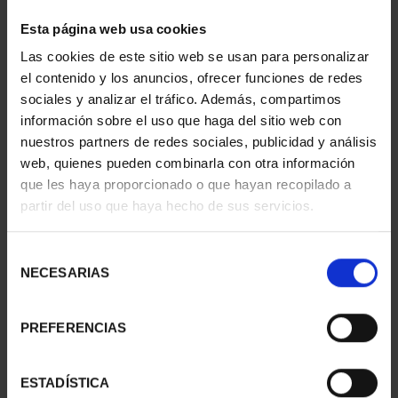
2 Productos encontrados
Esta página web usa cookies
Las cookies de este sitio web se usan para personalizar
el contenido y los anuncios, ofrecer funciones de redes
sociales y analizar el tráfico. Además, compartimos
información sobre el uso que haga del sitio web con
nuestros partners de redes sociales, publicidad y análisis
web, quienes pueden combinarla con otra información
que les haya proporcionado o que hayan recopilado a
partir del uso que haya hecho de sus servicios.
425 ANIV. DE
275 ANIVERSARIO DE
Selección
VELÁZQUEZ (2024) COL.
GOYA (2021)
NECESARIAS
de
PLATA
COLECCIÓN...
consentimiento
1.069,00 €
1.069,00 €
PREFERENCIAS
ESTADÍSTICA