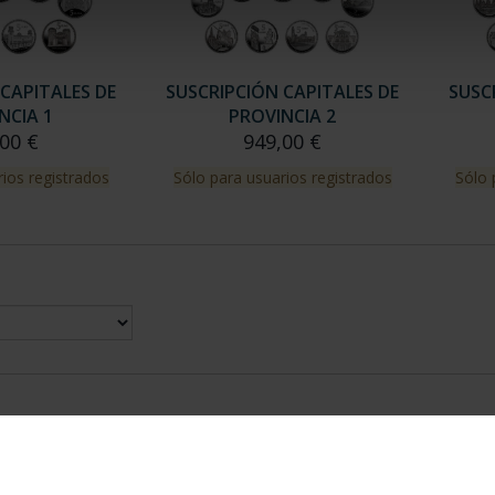
CAPITALES DE
SUSCRIPCIÓN CAPITALES DE
SUSC
NCIA 1
PROVINCIA 2
00 €
949,00 €
ios registrados
Sólo para usuarios registrados
Sólo 
nes Legales
|
|
Ayuda
|