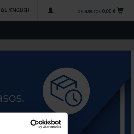
ÑOL
/
0,00 €
0
ELEMENTOS