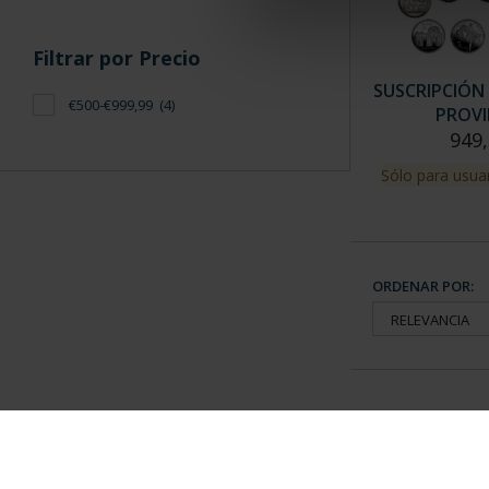
Filtrar por Precio
SUSCRIPCIÓN 
€500-€999,99
(4)
PROVI
949,
Sólo para usuar
ORDENAR POR:
Información General
Contacto
|
Preguntas Frequentes (FAQs)
|
Aviso Legal
|
Condicio