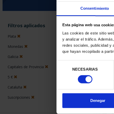
Consentimiento
Has busc
Filtros aplicados
Esta página web usa cookie
Las cookies de este sitio we
Plata
y analizar el tráfico. Ademá
ORDENAR POR:
redes sociales, publicidad y
Monedas
que hayan recopilado a parti
Galicia
Selección
Capitales de Provincia
4 Productos en
NECESARIAS
de
consentimiento
5 €
Cataluña
Suscripciones
Denegar