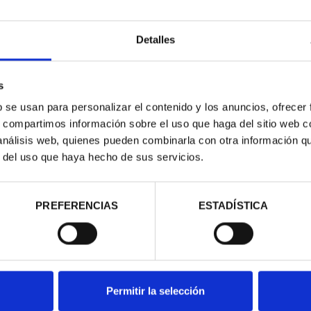
Detalles
s
b se usan para personalizar el contenido y los anuncios, ofrecer
s, compartimos información sobre el uso que haga del sitio web 
 análisis web, quienes pueden combinarla con otra información q
r del uso que haya hecho de sus servicios.
NACIONAL I -
CAPITALES DE PROVINCIA
CORIAL
COLECCION COMPLET...
00 €
3.796,00 €
PREFERENCIAS
ESTADÍSTICA
Permitir la selección