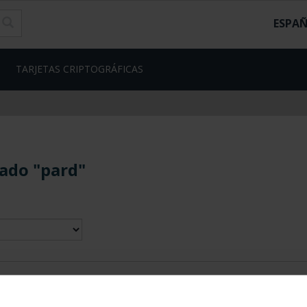
ESPA
TARJETAS CRIPTOGRÁFICAS
ado "pard"
contrados