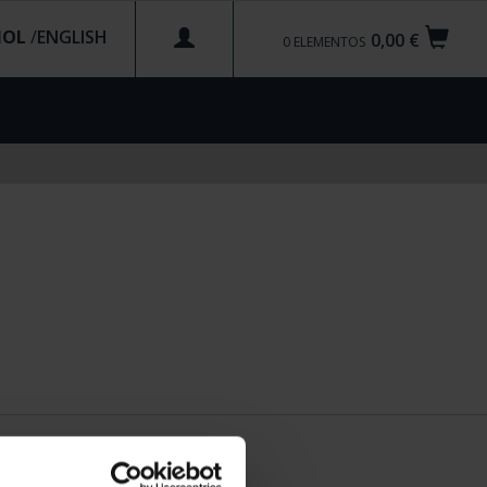
ÑOL
/
0,00 €
0
ELEMENTOS