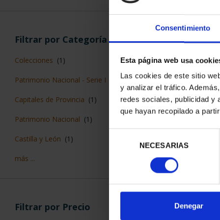
Consentimiento
Filtrar por Categoría
Colecciones
(1)
Esta página web usa cookie
Las cookies de este sitio we
Patrimonio Nacional - Serie I
(1)
y analizar el tráfico. Ademá
Capitales de Provincia
(1)
redes sociales, publicidad y
que hayan recopilado a parti
PATRIMONIO 
Patrimonio Nacional
(1)
EL ES
73,
Selección
Castilla y León
(1)
NECESARIAS
de
más ...
consentimiento
Filtrar por Precio
Denegar
ORDENAR POR: