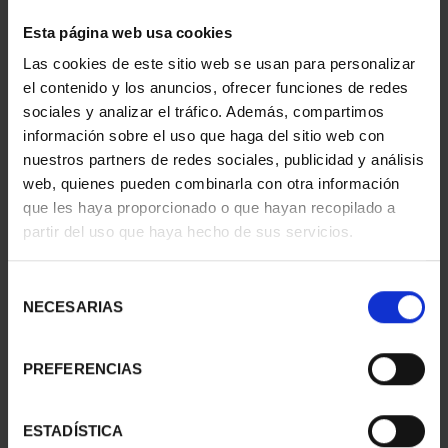
1 Productos encontrados
Esta página web usa cookies
Las cookies de este sitio web se usan para personalizar
el contenido y los anuncios, ofrecer funciones de redes
sociales y analizar el tráfico. Además, compartimos
información sobre el uso que haga del sitio web con
nuestros partners de redes sociales, publicidad y análisis
web, quienes pueden combinarla con otra información
que les haya proporcionado o que hayan recopilado a
partir del uso que haya hecho de sus servicios.
CAPITALES DE
Selección
PROVINCIA COLECCION
NECESARIAS
de
COMPLET...
consentimiento
3.796,00 €
PREFERENCIAS
ESTADÍSTICA