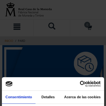
saltar
Saltar
0
al
al
contenido
men
de
navegacin
INICIO
PARD
Consentimiento
Detalles
Acerca de las cookies