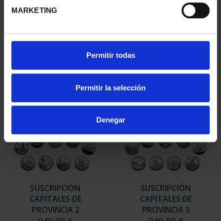
CAPITALES ESPAÑOLAS
SUSCRIPCIÓN
MARKETING
- TARRAGONA
CAPITALES DE
73,00 €
PROVINCIA 1
949,00 €
Sólo para usuarios
Permitir todas
registrados
Permitir la selección
Denegar
SUSCRIPCIÓN
SUSCRIPCIÓN
CAPITALES DE
CAPITALES DE
PROVINCIA 2
PROVINCIA 3