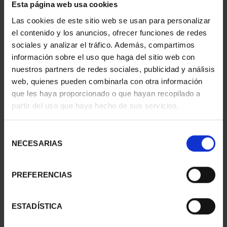
Esta página web usa cookies
Las cookies de este sitio web se usan para personalizar
el contenido y los anuncios, ofrecer funciones de redes
CAPITALES ESPAÑOLAS
XIII SERIE
sociales y analizar el tráfico. Además, compartimos
- VITORIA-GASTEIZ
IBEROAMERICANA
información sobre el uso que haga del sitio web con
73,00 €
"CAPITALES"
nuestros partners de redes sociales, publicidad y análisis
595,00 €
web, quienes pueden combinarla con otra información
que les haya proporcionado o que hayan recopilado a
partir del uso que haya hecho de sus servicios.
Selección
NECESARIAS
de
consentimiento
PREFERENCIAS
ESTADÍSTICA