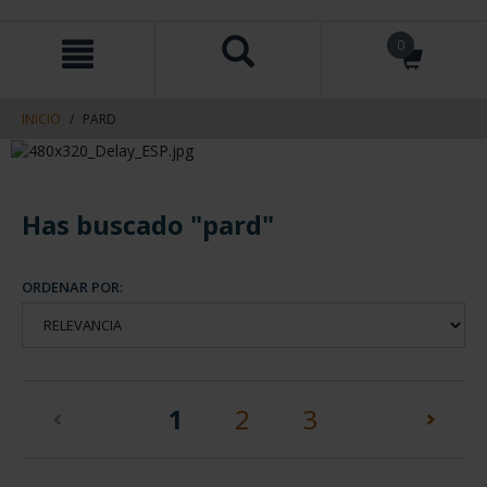
saltar
Saltar
0
al
al
contenido
men
de
navegacin
INICIO
PARD
Has buscado "pard"
ORDENAR POR:
(current)
1
2
3