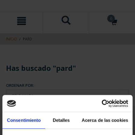
saltar
Saltar
0
al
al
contenido
men
de
navegacin
INICIO
PARD
Consentimiento
Detalles
Acerca de las cookies