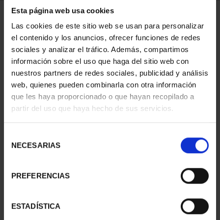
Esta página web usa cookies
Has buscado "pard"
Las cookies de este sitio web se usan para personalizar
el contenido y los anuncios, ofrecer funciones de redes
ORDENAR POR:
sociales y analizar el tráfico. Además, compartimos
información sobre el uso que haga del sitio web con
nuestros partners de redes sociales, publicidad y análisis
web, quienes pueden combinarla con otra información
que les haya proporcionado o que hayan recopilado a
REFINAR
partir del uso que haya hecho de sus servicios.
Selección
NECESARIAS
de
1 Productos encontrados
consentimiento
PREFERENCIAS
ESTADÍSTICA