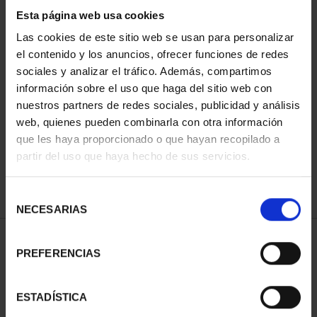
Esta página web usa cookies
Las cookies de este sitio web se usan para personalizar
el contenido y los anuncios, ofrecer funciones de redes
Has buscado "pard"
sociales y analizar el tráfico. Además, compartimos
información sobre el uso que haga del sitio web con
ORDENAR POR:
nuestros partners de redes sociales, publicidad y análisis
web, quienes pueden combinarla con otra información
que les haya proporcionado o que hayan recopilado a
partir del uso que haya hecho de sus servicios.
REFINAR
Selección
NECESARIAS
de
consentimiento
1 Productos encontrados
PREFERENCIAS
ESTADÍSTICA