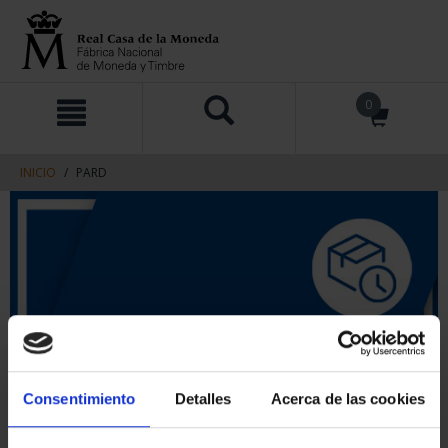
saltar
Saltar
0
al
al
contenido
men
de
navegacin
INICIO
PARD
Consentimiento
Detalles
Acerca de las cookies