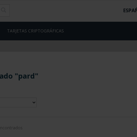
ESPA
TARJETAS CRIPTOGRÁFICAS
ado "pard"
encontrados