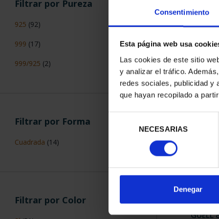
Filtrar por Pureza
Consentimiento
925
(92)
MEDALLA PL
"LILIAN
999
(17)
Esta página web usa cookie
443
Las cookies de este sitio we
999/925
(2)
y analizar el tráfico. Ademá
redes sociales, publicidad y
que hayan recopilado a parti
Selección
Filtrar por Forma
NECESARIAS
de
consentimiento
Cuadrada
(14)
Denegar
Filtrar por Color
AÑO GAUD
GÜELL 