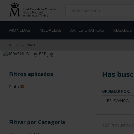
saltar
Saltar
al
al
contenido
men
de
navegacin
MONEDAS
MEDALLAS
ARTES GRÁFICAS
REGALOS
INICIO
PARD
Has busc
Filtros aplicados
Plata
ORDENAR POR:
Filtrar por Categoría
123 Productos 