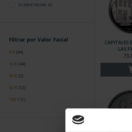
€1.000-€100.000
(5)
Filtrar por Valor Facial
CAPITALES 
LAS 
5 €
(44)
73,
10 €
(44)
30 €
(2)
50 €
(12)
100 €
(1)