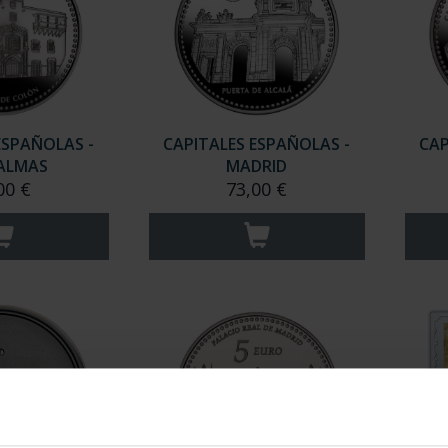
ESPAÑOLAS -
CAPITALES ESPAÑOLAS -
CAP
PALMAS
MADRID
00 €
73,00 €