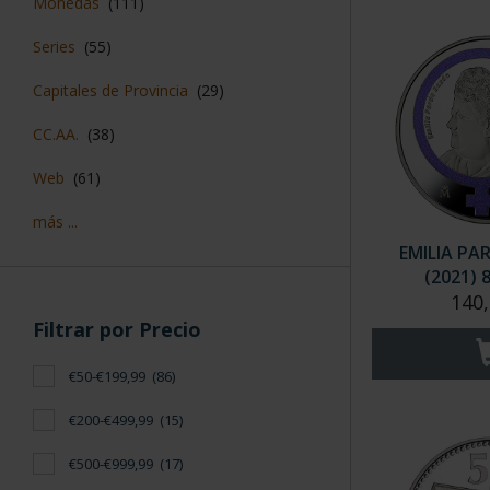
Monedas
(111)
Series
(55)
Capitales de Provincia
(29)
CC.AA.
(38)
Web
(61)
más ...
EMILIA PA
(2021) 
140,
Filtrar por Precio
€50-€199,99
(86)
€200-€499,99
(15)
€500-€999,99
(17)