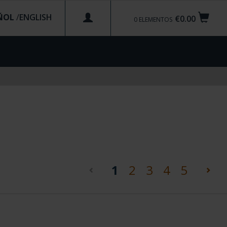
ÑOL
/
€0.00
0
ELEMENTOS
(current)
1
2
3
4
5