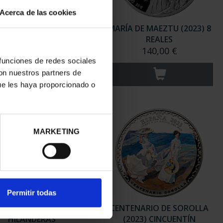
Acerca de las cookies
ANIVERSARIO DE GOYA
MARÍA DE MAEZTU (2023) 8
(2021) PERRO
REALES
153,00 €
140,00 €
 funciones de redes sociales
con nuestros partners de
ue les haya proporcionado o
MARKETING
Permitir todas
ANIV VELÁZQUEZ (2024)
CENTENARIO DE SOROLLA
HILANDERAS
(2023) CINCUENTÍN