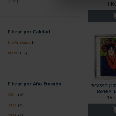
Sí
(51)
140
Filtrar por Calidad
No Circulada
(1)
Proof
(107)
Filtrar por Año Emisión
PICASSO (20
ESPERA 
2021
(10)
163
2023
(15)
2024
(13)