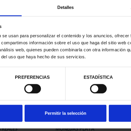
Detalles
ATA TFP 2023
PATRIMONIO NACIONAL II -
275 
A PORTER"
PALACIO REAL DE...
s
,00 €
73,00 €
b se usan para personalizar el contenido y los anuncios, ofrecer
s, compartimos información sobre el uso que haga del sitio web 
 análisis web, quienes pueden combinarla con otra información q
r del uso que haya hecho de sus servicios.
PREFERENCIAS
ESTADÍSTICA
Permitir la selección
Í - PARQUE
AÑO GAUDÍ - COLECCIÓN
425 
8 REALES
MONEDAS PLATA