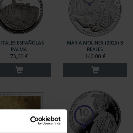
ITALES ESPAÑOLAS -
MARIA MOLINER (2025) 8
PALMA
REALES
73,00 €
140,00 €