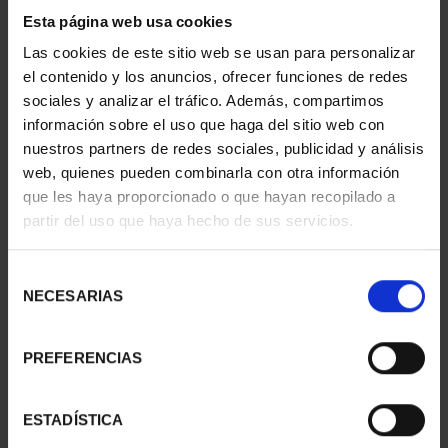
1 Productos encontrados
Esta página web usa cookies
Las cookies de este sitio web se usan para personalizar
el contenido y los anuncios, ofrecer funciones de redes
sociales y analizar el tráfico. Además, compartimos
información sobre el uso que haga del sitio web con
nuestros partners de redes sociales, publicidad y análisis
web, quienes pueden combinarla con otra información
que les haya proporcionado o que hayan recopilado a
partir del uso que haya hecho de sus servicios.
Selección
MARGARITA SALAS
NECESARIAS
(2024) 8 REALES
de
140,00 €
consentimiento
PREFERENCIAS
ESTADÍSTICA