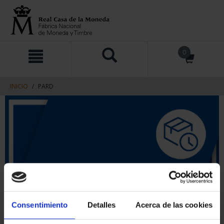
saltar
Saltar
0
al
al
contenido
men
de
navegacin
INICIO
PARD
Consentimiento
Detalles
Acerca de las cookies