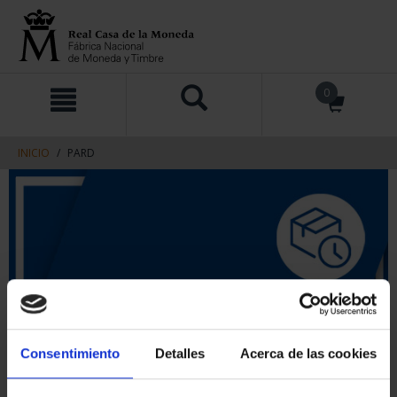
saltar
Saltar
0
al
al
contenido
men
de
navegacin
INICIO
PARD
Consentimiento
Detalles
Acerca de las cookies