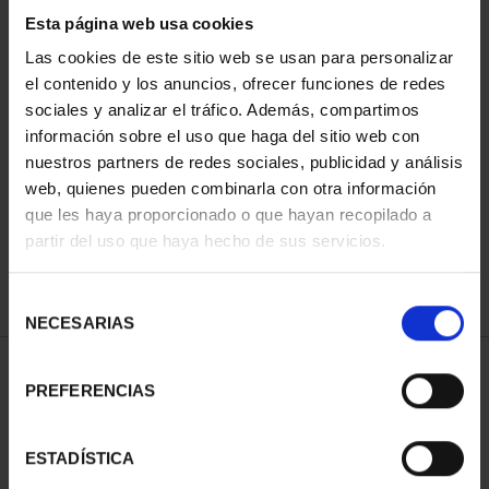
Esta página web usa cookies
Las cookies de este sitio web se usan para personalizar
el contenido y los anuncios, ofrecer funciones de redes
Has buscado "pard"
sociales y analizar el tráfico. Además, compartimos
información sobre el uso que haga del sitio web con
ORDENAR POR:
nuestros partners de redes sociales, publicidad y análisis
web, quienes pueden combinarla con otra información
que les haya proporcionado o que hayan recopilado a
partir del uso que haya hecho de sus servicios.
REFINAR
Selección
NECESARIAS
de
consentimiento
1 Productos encontrados
PREFERENCIAS
ESTADÍSTICA