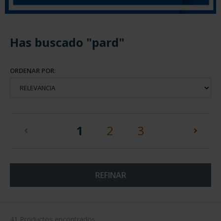
Has buscado "pard"
ORDENAR POR:
(current)
1
2
3
REFINAR
41 Productos encontrados