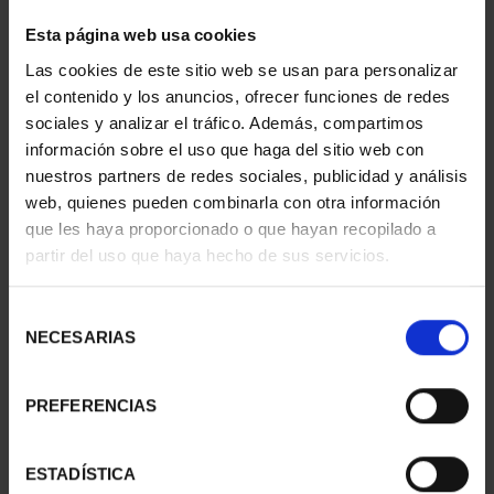
Esta página web usa cookies
AÑO GAUDÍ -
CENTENARIO DE
COLECCIÓN MONEDAS
SOROLLA (2023)
Las cookies de este sitio web se usan para personalizar
PLATA
CINCUENTÍN
el contenido y los anuncios, ofrecer funciones de redes
420,00 €
610,00 €
sociales y analizar el tráfico. Además, compartimos
información sobre el uso que haga del sitio web con
nuestros partners de redes sociales, publicidad y análisis
web, quienes pueden combinarla con otra información
que les haya proporcionado o que hayan recopilado a
partir del uso que haya hecho de sus servicios.
Selección
NECESARIAS
de
consentimiento
PREFERENCIAS
425 ANIV VELÁZQUEZ
50 ANIVERSARIO
ESTADÍSTICA
(2024) CINCUENTÍN
LLEGADA A LA LUNA