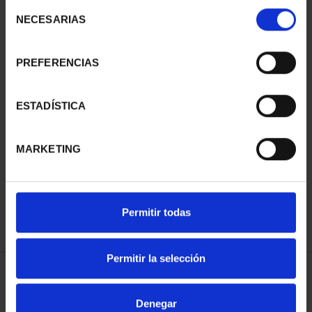
Selección
NECESARIAS
de
consentimiento
PREFERENCIAS
ESTADÍSTICA
CIUDADES PATRIMONIO
III - TOLEDO
MARKETING
73,00 €
Permitir todas
Permitir la selección
ORDENAR POR:
Denegar