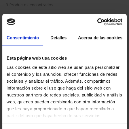
3 Productos encontrados
Consentimiento
Detalles
Acerca de las cookies
Esta página web usa cookies
Las cookies de este sitio web se usan para personalizar
el contenido y los anuncios, ofrecer funciones de redes
CIUDADES PATRIMONIO
CIUDADES PATRIMONIO
sociales y analizar el tráfico. Además, compartimos
III - TARRAGONA
III - SANTIAGO DE CO...
información sobre el uso que haga del sitio web con
73,00 €
73,00 €
nuestros partners de redes sociales, publicidad y análisis
web, quienes pueden combinarla con otra información
que les haya proporcionado o que hayan recopilado a
partir del uso que haya hecho de sus servicios.