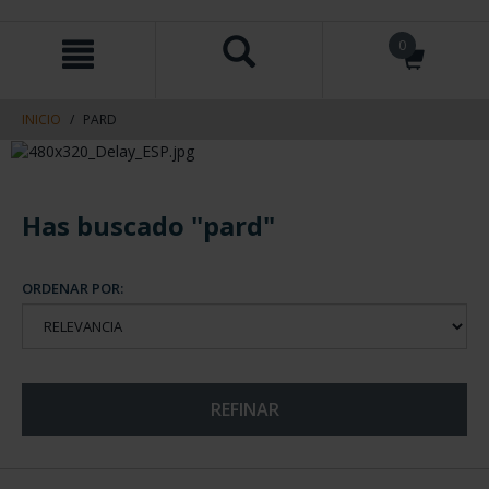
saltar
Saltar
0
al
al
contenido
men
de
navegacin
INICIO
PARD
Has buscado "pard"
ORDENAR POR:
REFINAR