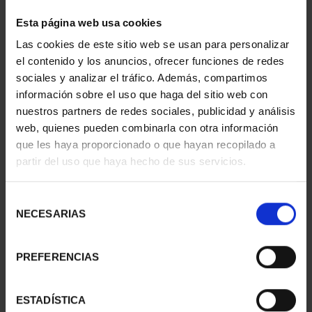
1 Productos encontrados
Esta página web usa cookies
Las cookies de este sitio web se usan para personalizar
el contenido y los anuncios, ofrecer funciones de redes
sociales y analizar el tráfico. Además, compartimos
información sobre el uso que haga del sitio web con
nuestros partners de redes sociales, publicidad y análisis
web, quienes pueden combinarla con otra información
que les haya proporcionado o que hayan recopilado a
partir del uso que haya hecho de sus servicios.
EQUIPO OLIMPICO
Selección
ESPAÑOL 2024 - 8
NECESARIAS
de
REALES
consentimiento
140,00 €
PREFERENCIAS
ESTADÍSTICA