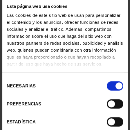
2 Productos encontrados
Esta página web usa cookies
Las cookies de este sitio web se usan para personalizar
el contenido y los anuncios, ofrecer funciones de redes
sociales y analizar el tráfico. Además, compartimos
información sobre el uso que haga del sitio web con
nuestros partners de redes sociales, publicidad y análisis
web, quienes pueden combinarla con otra información
que les haya proporcionado o que hayan recopilado a
partir del uso que haya hecho de sus servicios.
Selección
CAPITALES ESPAÑOLAS
CAPITALES ESPAÑOLAS
NECESARIAS
- TARRAGONA
- LLEIDA
de
73,00 €
73,00 €
consentimiento
PREFERENCIAS
ESTADÍSTICA