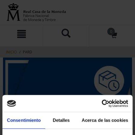
saltar
Saltar
0
al
al
contenido
men
de
navegacin
INICIO
PARD
Consentimiento
Detalles
Acerca de las cookies