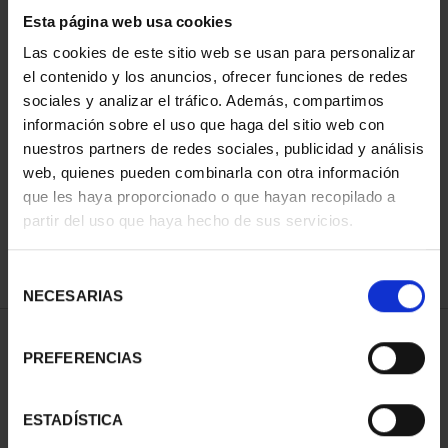
Esta página web usa cookies
Las cookies de este sitio web se usan para personalizar
el contenido y los anuncios, ofrecer funciones de redes
Has buscado "pard"
sociales y analizar el tráfico. Además, compartimos
información sobre el uso que haga del sitio web con
ORDENAR POR:
nuestros partners de redes sociales, publicidad y análisis
web, quienes pueden combinarla con otra información
que les haya proporcionado o que hayan recopilado a
partir del uso que haya hecho de sus servicios.
REFINAR
Selección
NECESARIAS
de
consentimiento
1 Productos encontrados
PREFERENCIAS
ESTADÍSTICA