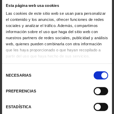
1 Productos encontrados
Esta página web usa cookies
Las cookies de este sitio web se usan para personalizar
el contenido y los anuncios, ofrecer funciones de redes
sociales y analizar el tráfico. Además, compartimos
información sobre el uso que haga del sitio web con
nuestros partners de redes sociales, publicidad y análisis
web, quienes pueden combinarla con otra información
que les haya proporcionado o que hayan recopilado a
partir del uso que haya hecho de sus servicios.
Selección
MARGARITA SALAS
NECESARIAS
(2024) 8 REALES
de
140,00 €
consentimiento
PREFERENCIAS
ESTADÍSTICA