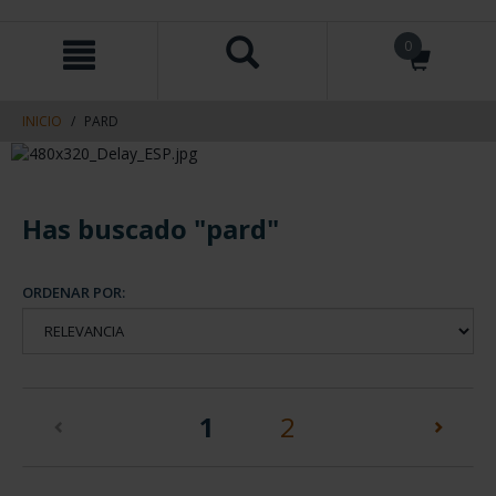
saltar
Saltar
0
al
al
contenido
men
de
navegacin
INICIO
PARD
Has buscado "pard"
ORDENAR POR:
(current)
1
2