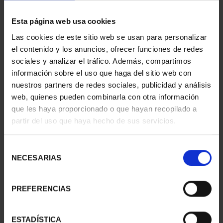
Esta página web usa cookies
Las cookies de este sitio web se usan para personalizar
MARGARITA SALAS
V Cº CONSEJO DE
el contenido y los anuncios, ofrecer funciones de redes
(2024) 8 REALES
ESTADO (2026) 8
sociales y analizar el tráfico. Además, compartimos
140,00 €
REALES
información sobre el uso que haga del sitio web con
140,00 €
nuestros partners de redes sociales, publicidad y análisis
web, quienes pueden combinarla con otra información
que les haya proporcionado o que hayan recopilado a
partir del uso que haya hecho de sus servicios.
Selección
NECESARIAS
de
consentimiento
PREFERENCIAS
ESTADÍSTICA