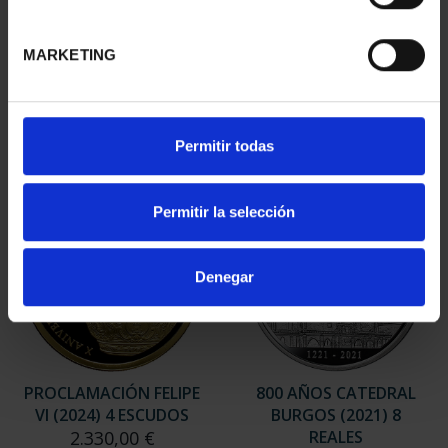
PROCLAMACIÓN FELIPE
PROCLAMACIÓN FELIPE
VI (2024) 8 REALES
VI (2024) CINCUENTÍN
MARKETING
140,00 €
610,00 €
Permitir todas
Permitir la selección
Denegar
PROCLAMACIÓN FELIPE
800 AÑOS CATEDRAL
VI (2024) 4 ESCUDOS
BURGOS (2021) 8
2.330,00 €
REALES