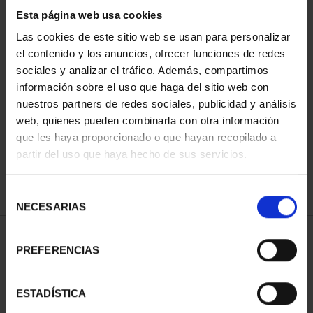
Esta página web usa cookies
Las cookies de este sitio web se usan para personalizar
el contenido y los anuncios, ofrecer funciones de redes
Has buscado "pard"
sociales y analizar el tráfico. Además, compartimos
información sobre el uso que haga del sitio web con
ORDENAR POR:
nuestros partners de redes sociales, publicidad y análisis
web, quienes pueden combinarla con otra información
que les haya proporcionado o que hayan recopilado a
partir del uso que haya hecho de sus servicios.
REFINAR
Selección
NECESARIAS
de
consentimiento
1 Productos encontrados
PREFERENCIAS
ESTADÍSTICA