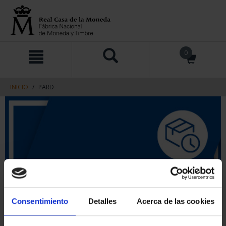
saltar
Saltar
0
al
al
contenido
men
de
navegacin
INICIO
PARD
Consentimiento
Detalles
Acerca de las cookies