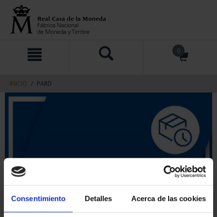
saltar
Saltar
0
al
al
contenido
men
de
navegacin
INICIO
PARD
Consentimiento
Detalles
Acerca de las cookies