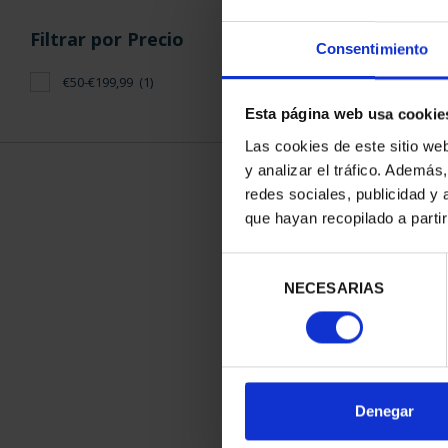
Filtrar por Precio
Consentimiento
€50-€199,99
(1)
Esta página web usa cookie
Las cookies de este sitio we
y analizar el tráfico. Ademá
redes sociales, publicidad y
que hayan recopilado a parti
50 ANIVERSAR
LA LUNA (
Selección
140,
NECESARIAS
de
consentimiento
Denegar
ORDENAR POR: