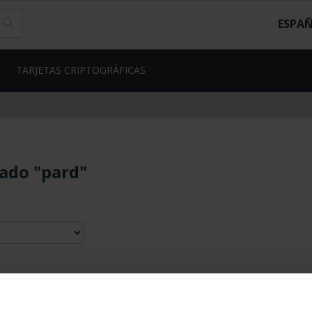
ESPA
TARJETAS CRIPTOGRÁFICAS
ado "pard"
contrados