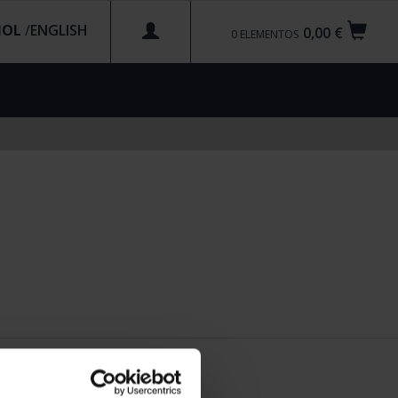
ÑOL
/
0,00 €
0
ELEMENTOS