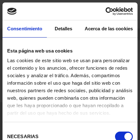
saltar
Saltar
0
al
al
contenido
men
de
Consentimiento
Detalles
Acerca de las cookies
navegacin
INICIO
PARD
Esta página web usa cookies
Las cookies de este sitio web se usan para personalizar
0 elementos encontrados para la palabra clave
el contenido y los anuncios, ofrecer funciones de redes
pard
sociales y analizar el tráfico. Además, compartimos
información sobre el uso que haga del sitio web con
SEGUIR COMPRANDO
nuestros partners de redes sociales, publicidad y análisis
web, quienes pueden combinarla con otra información
que les haya proporcionado o que hayan recopilado a
Información General
partir del uso que haya hecho de sus servicios.
Contacto
Preguntas Frequentes (FAQs)
Selección
Aviso Legal
NECESARIAS
de