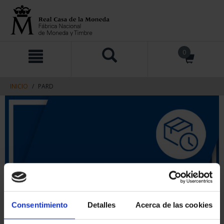
saltar
Saltar
0
al
al
contenido
men
de
navegacin
INICIO
PARD
Consentimiento
Detalles
Acerca de las cookies