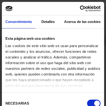
saltar
Saltar
Consentimiento
Detalles
Acerca de las cookies
0
al
al
contenido
men
de
Esta página web usa cookies
navegacin
INICIO
PARD
Las cookies de este sitio web se usan para personalizar
el contenido y los anuncios, ofrecer funciones de redes
sociales y analizar el tráfico. Además, compartimos
información sobre el uso que haga del sitio web con
nuestros partners de redes sociales, publicidad y análisis
web, quienes pueden combinarla con otra información
que les haya proporcionado o que hayan recopilado a
partir del uso que haya hecho de sus servicios.
Selección
NECESARIAS
de