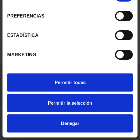
consentimiento
PREFERENCIAS
0 elementos encontrados para la palabra clave
pard
ESTADÍSTICA
SEGUIR COMPRANDO
MARKETING
Información General
Contacto
Permitir todas
Preguntas Frequentes (FAQs)
Aviso Legal
Permitir la selección
Condiciones Legales
Denegar
Ayuda