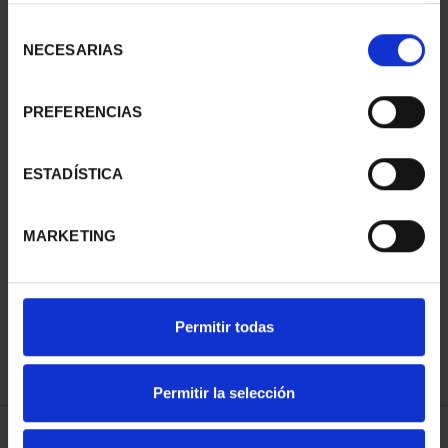
Selección
NECESARIAS
de
consentimiento
PREFERENCIAS
CENTENARIO DE
CENTENARIO DE
SOROLLA (2023)
SOROLLA (2023)
CINCUENTÍN
COLECCIÓN C...
ESTADÍSTICA
610,00 €
3.093,00 €
MARKETING
Permitir todas
Permitir la selección