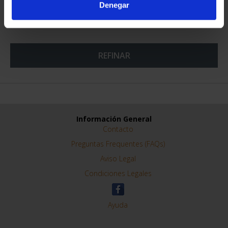
Denegar
CENTENARIO DE
SOROLLA (2023) ONZA
PLATA
153,00 €
ORDENAR POR:
REFINAR