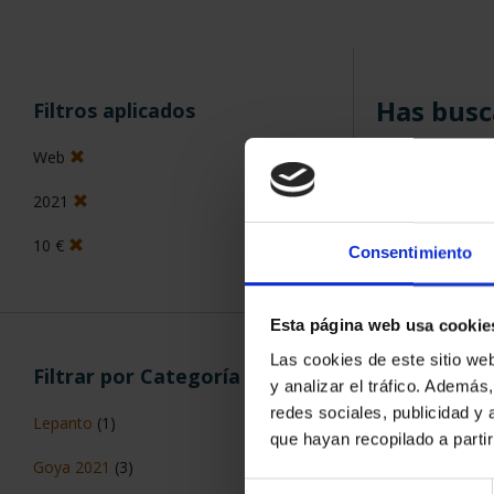
Has busc
Filtros aplicados
Web
ORDENAR POR:
2021
10 €
Consentimiento
5 Productos en
Esta página web usa cookie
Las cookies de este sitio we
Filtrar por Categoría
y analizar el tráfico. Ademá
redes sociales, publicidad y
Lepanto
(1)
que hayan recopilado a parti
Goya 2021
(3)
Selección