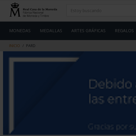
saltar
Saltar
al
al
contenido
men
de
navegacin
MONEDAS
MEDALLAS
ARTES GRÁFICAS
REGALOS
INICIO
PARD