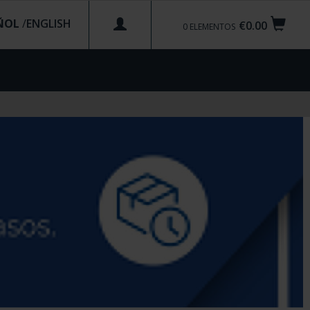
ÑOL
/
€0.00
0
ELEMENTOS