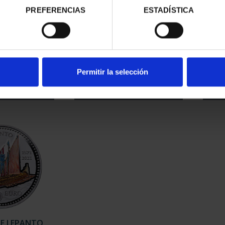
PREFERENCIAS
ESTADÍSTICA
RDO BAZÁN
275 ANIVERSARIO DE GOYA
275 
8 REALES
(2021) QUITASOL
00 €
153,00 €
Permitir la selección
DE LEPANTO