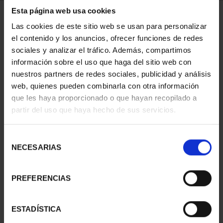
Esta página web usa cookies
Has buscado "pard"
Las cookies de este sitio web se usan para personalizar
el contenido y los anuncios, ofrecer funciones de redes
ORDENAR POR:
sociales y analizar el tráfico. Además, compartimos
información sobre el uso que haga del sitio web con
nuestros partners de redes sociales, publicidad y análisis
web, quienes pueden combinarla con otra información
que les haya proporcionado o que hayan recopilado a
REFINAR
partir del uso que haya hecho de sus servicios.
Selección
NECESARIAS
de
1 Productos encontrados
consentimiento
PREFERENCIAS
ESTADÍSTICA