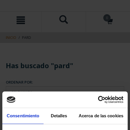
saltar
Saltar
0
al
al
contenido
men
de
navegacin
INICIO
PARD
Consentimiento
Detalles
Acerca de las cookies