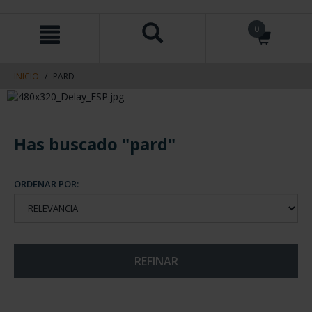
saltar
Saltar
0
al
al
contenido
men
de
navegacin
INICIO
PARD
Has buscado "pard"
ORDENAR POR:
REFINAR