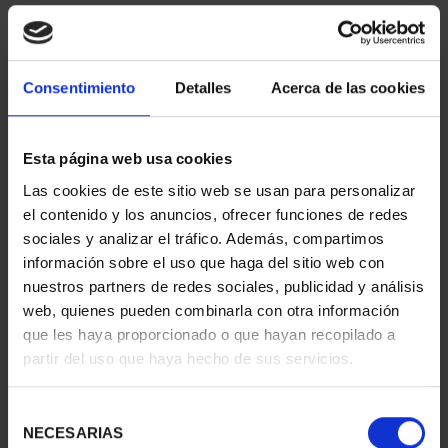
Consentimiento
Detalles
Acerca de las cookies
Esta página web usa cookies
Las cookies de este sitio web se usan para personalizar
275 ANIVERSARIO DE
275 ANIVERSARIO DE
el contenido y los anuncios, ofrecer funciones de redes
GOYA (2021) LA
GOYA (2021) PERRO
sociales y analizar el tráfico. Además, compartimos
COMETA
153,00 €
información sobre el uso que haga del sitio web con
153,00 €
nuestros partners de redes sociales, publicidad y análisis
web, quienes pueden combinarla con otra información
que les haya proporcionado o que hayan recopilado a
partir del uso que haya hecho de sus servicios.
Selección
NECESARIAS
de