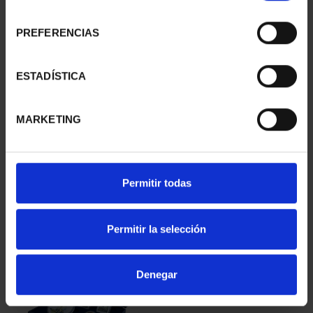
consentimiento
PREFERENCIAS
ESTADÍSTICA
275 ANIVERSARIO DE
275 ANIVERSARIO DE
GOYA-MONEDA 8
GOYA (2021)
MARKETING
ESCUDOS
COLECCIÓN...
4.280,00 €
1.069,00 €
Permitir todas
Permitir la selección
Denegar