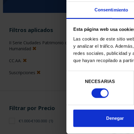
Consentimiento
Has busc
Filtros aplicados
Esta página web usa cookie
Las cookies de este sitio we
II Serie Ciudades Patrimonio de la
y analizar el tráfico. Ademá
ORDENAR POR:
Humanidad
redes sociales, publicidad y
CC.AA.
que hayan recopilado a parti
Suscripciones
Selección
1 Productos en
NECESARIAS
de
consentimiento
Filtrar por Precio
Denegar
€1.000-€100.000
(1)