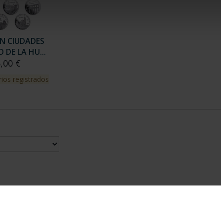
N CIUDADES
DE LA HU...
,00 €
ios registrados
nes Legales
|
|
Ayuda
|