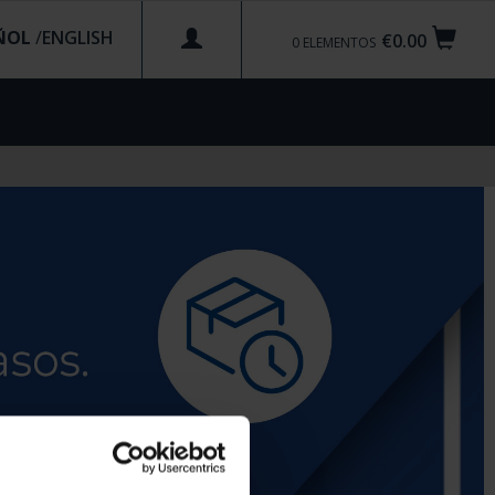
ÑOL
/
€0.00
0
ELEMENTOS