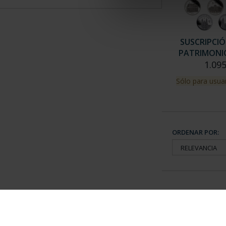
SUSCRIPCIÓ
PATRIMONIO 
1.095
Sólo para usuar
ORDENAR POR:
Información General
Contacto
|
Preguntas Frequentes (FAQs)
|
Aviso Legal
|
Condicio