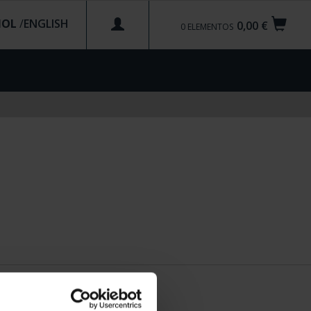
ÑOL
/
0,00 €
0
ELEMENTOS