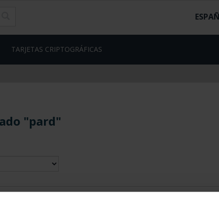
ESPA
TARJETAS CRIPTOGRÁFICAS
ado "pard"
contrados