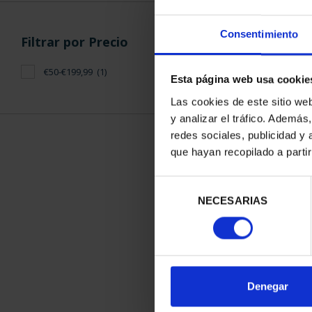
Consentimiento
Filtrar por Precio
€50-€199,99
(1)
Esta página web usa cookie
Las cookies de este sitio we
y analizar el tráfico. Ademá
redes sociales, publicidad y
que hayan recopilado a parti
CIUDADES PAT
TOL
Selección
73,
NECESARIAS
de
consentimiento
Denegar
ORDENAR POR: