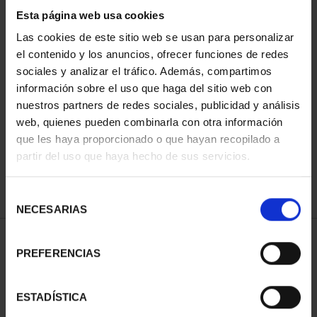
Esta página web usa cookies
Las cookies de este sitio web se usan para personalizar
el contenido y los anuncios, ofrecer funciones de redes
Has buscado "pard"
sociales y analizar el tráfico. Además, compartimos
información sobre el uso que haga del sitio web con
ORDENAR POR:
nuestros partners de redes sociales, publicidad y análisis
web, quienes pueden combinarla con otra información
que les haya proporcionado o que hayan recopilado a
partir del uso que haya hecho de sus servicios.
REFINAR
Selección
NECESARIAS
de
consentimiento
1 Productos encontrados
PREFERENCIAS
ESTADÍSTICA