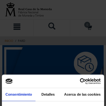
saltar
Saltar
0
al
al
contenido
men
de
navegacin
INICIO
PARD
Consentimiento
Detalles
Acerca de las cookies