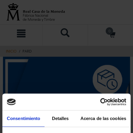
saltar
Saltar
0
al
al
contenido
men
de
navegacin
INICIO
PARD
Consentimiento
Detalles
Acerca de las cookies