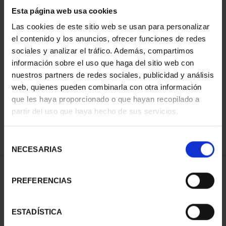
Esta página web usa cookies
Las cookies de este sitio web se usan para personalizar
el contenido y los anuncios, ofrecer funciones de redes
Has buscado "pard"
sociales y analizar el tráfico. Además, compartimos
información sobre el uso que haga del sitio web con
ORDENAR POR:
nuestros partners de redes sociales, publicidad y análisis
web, quienes pueden combinarla con otra información
que les haya proporcionado o que hayan recopilado a
partir del uso que haya hecho de sus servicios.
REFINAR
Selección
NECESARIAS
de
consentimiento
2 Productos encontrados
PREFERENCIAS
ESTADÍSTICA