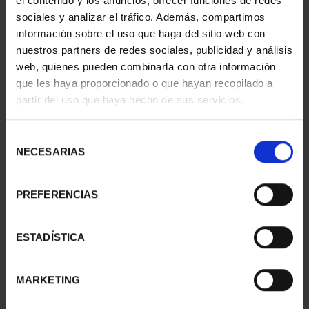
el contenido y los anuncios, ofrecer funciones de redes
sociales y analizar el tráfico. Además, compartimos
información sobre el uso que haga del sitio web con
nuestros partners de redes sociales, publicidad y análisis
web, quienes pueden combinarla con otra información
que les haya proporcionado o que hayan recopilado a
partir del uso que haya hecho de sus servicios.
MARIA MOLINER (2025)
MARÍA DE MAEZTU
8 REALES
(2023) 8 REALES
140,00 €
140,00 €
Selección
NECESARIAS
de
consentimiento
PREFERENCIAS
ESTADÍSTICA
MARKETING