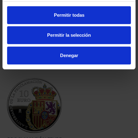
Permitir todas
50 ANIVERSARIO
MARGARITA SALAS
LLEGADA A LA LUNA
(2024) 8 REALES
(2019) ...
140,00 €
Permitir la selección
140,00 €
Denegar