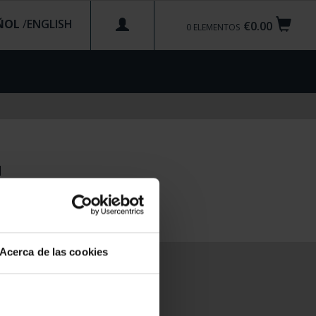
ÑOL
/
€0.00
0
ELEMENTOS
d
Acerca de las cookies