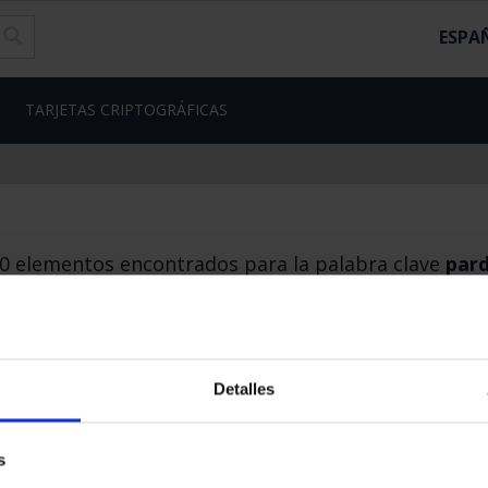
ESPA
TARJETAS CRIPTOGRÁFICAS
0 elementos encontrados para la palabra clave
par
SEGUIR COMPRANDO
Detalles
nes Legales
|
|
Ayuda
|
s