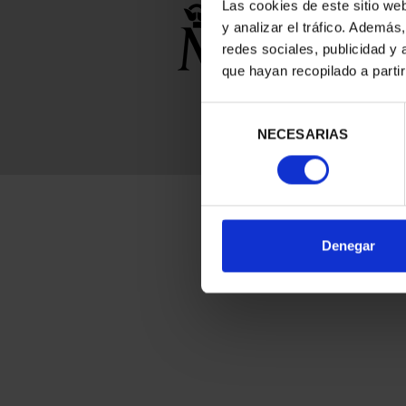
Las cookies de este sitio we
y analizar el tráfico. Ademá
redes sociales, publicidad y
que hayan recopilado a parti
Selección
NECESARIAS
de
consentimiento
Denegar