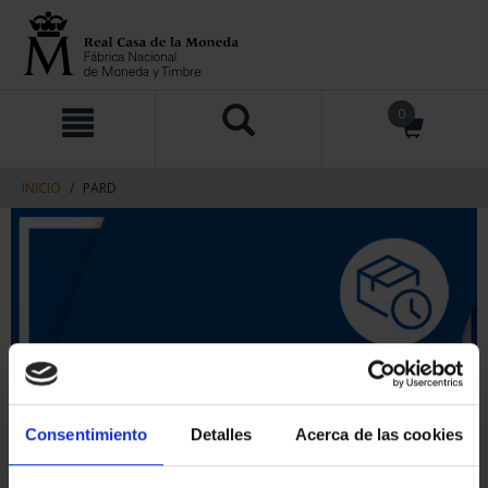
saltar
Saltar
0
al
al
contenido
men
de
navegacin
INICIO
PARD
Consentimiento
Detalles
Acerca de las cookies