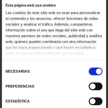
Esta página web usa cookies
Las cookies de este sitio web se usan para personalizar
el contenido y los anuncios, ofrecer funciones de redes
Has buscado "pard"
sociales y analizar el tráfico. Además, compartimos
información sobre el uso que haga del sitio web con
ORDENAR POR:
nuestros partners de redes sociales, publicidad y análisis
web, quienes pueden combinarla con otra información
que les haya proporcionado o que hayan recopilado a
partir del uso que haya hecho de sus servicios.
REFINAR
Selección
NECESARIAS
de
consentimiento
1 Productos encontrados
PREFERENCIAS
ESTADÍSTICA