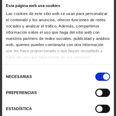
2 Productos encontrados
Esta página web usa cookies
Las cookies de este sitio web se usan para personalizar
el contenido y los anuncios, ofrecer funciones de redes
sociales y analizar el tráfico. Además, compartimos
información sobre el uso que haga del sitio web con
nuestros partners de redes sociales, publicidad y análisis
web, quienes pueden combinarla con otra información
que les haya proporcionado o que hayan recopilado a
partir del uso que haya hecho de sus servicios.
Selección
CAPITALES ESPAÑOLAS
CAPITALES ESPAÑOLAS
NECESARIAS
- CACERES
- BADAJOZ
de
73,00 €
73,00 €
consentimiento
PREFERENCIAS
ESTADÍSTICA