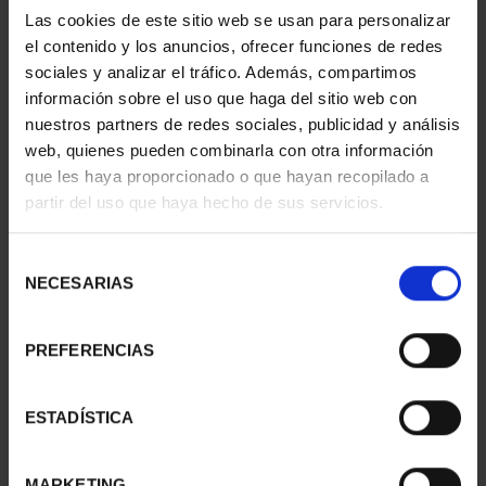
CAPITALES ESPAÑOLAS
CAPITALES ESPAÑOLAS
Las cookies de este sitio web se usan para personalizar
- VITORIA-GASTEIZ
- TARRAGONA
el contenido y los anuncios, ofrecer funciones de redes
73,00 €
73,00 €
sociales y analizar el tráfico. Además, compartimos
información sobre el uso que haga del sitio web con
nuestros partners de redes sociales, publicidad y análisis
web, quienes pueden combinarla con otra información
que les haya proporcionado o que hayan recopilado a
partir del uso que haya hecho de sus servicios.
Selección
NECESARIAS
de
consentimiento
PREFERENCIAS
SUSCRIPCIÓN
SUSCRIPCIÓN
ESTADÍSTICA
CAPITALES DE
CAPITALES DE
PROVINCIA 1
PROVINCIA 2
949,00 €
949,00 €
MARKETING