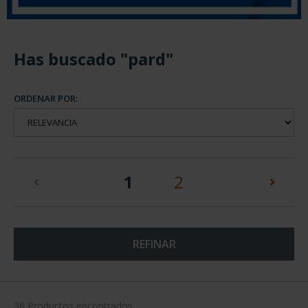
Has buscado "pard"
ORDENAR POR:
(current)
1
2
REFINAR
36 Productos encontrados