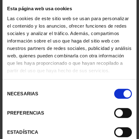
Esta página web usa cookies
Las cookies de este sitio web se usan para personalizar
CIUDADES PATRIMONIO
CIUDADES PATRIMONIO
el contenido y los anuncios, ofrecer funciones de redes
- CÁCERES
- ÁVILA
sociales y analizar el tráfico. Además, compartimos
73,00 €
73,00 €
información sobre el uso que haga del sitio web con
nuestros partners de redes sociales, publicidad y análisis
web, quienes pueden combinarla con otra información
que les haya proporcionado o que hayan recopilado a
partir del uso que haya hecho de sus servicios.
Selección
NECESARIAS
de
consentimiento
PREFERENCIAS
ESTADÍSTICA
CIUDADES PATRIMONIO
CIUDADES PATRIMONIO