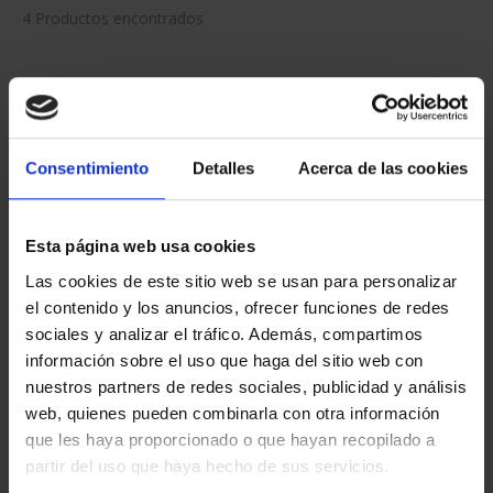
4 Productos encontrados
Consentimiento
Detalles
Acerca de las cookies
Esta página web usa cookies
Las cookies de este sitio web se usan para personalizar
CENTENARIO DE
CENTENARIO DE
el contenido y los anuncios, ofrecer funciones de redes
SOROLLA (2023)
SOROLLA (2023)
sociales y analizar el tráfico. Además, compartimos
CINCUENTÍN
COLECCIÓN C...
información sobre el uso que haga del sitio web con
610,00 €
3.093,00 €
nuestros partners de redes sociales, publicidad y análisis
web, quienes pueden combinarla con otra información
que les haya proporcionado o que hayan recopilado a
partir del uso que haya hecho de sus servicios.