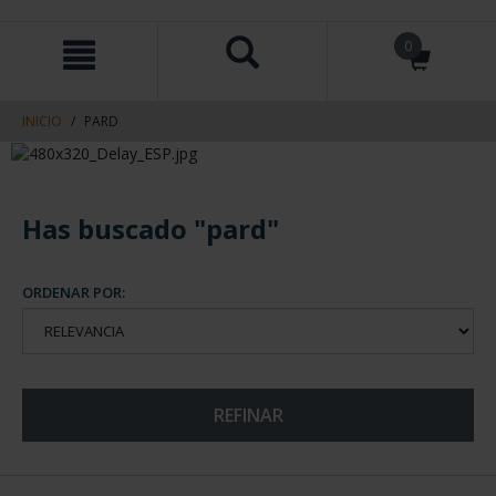
saltar
Saltar
0
al
al
contenido
men
de
navegacin
INICIO
PARD
Has buscado "pard"
ORDENAR POR:
REFINAR