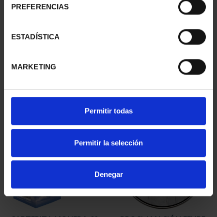
PREFERENCIAS
ESTADÍSTICA
425 ANIV VELÁZQUEZ
250 ANIV. EEUU -
(2024) CINCUENTÍN
CINCUENTÍN
610,00 €
610,00 €
MARKETING
Permitir todas
Permitir la selección
Denegar