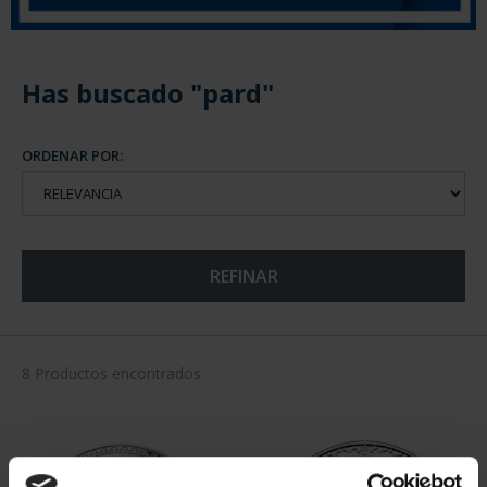
Has buscado "pard"
ORDENAR POR:
REFINAR
8 Productos encontrados