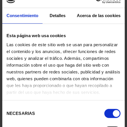
Consentimiento
Detalles
Acerca de las cookies
Esta página web usa cookies
275 ANIVERSARIO DE
CENTENARIO DE
Las cookies de este sitio web se usan para personalizar
GOYA (2021)
SOROLLA (2023)
el contenido y los anuncios, ofrecer funciones de redes
CINCUENTI...
CINCUENTÍN
sociales y analizar el tráfico. Además, compartimos
610,00 €
610,00 €
información sobre el uso que haga del sitio web con
nuestros partners de redes sociales, publicidad y análisis
web, quienes pueden combinarla con otra información
que les haya proporcionado o que hayan recopilado a
partir del uso que haya hecho de sus servicios.
Selección
NECESARIAS
de
consentimiento