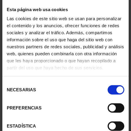
1 Productos encontrados
Esta página web usa cookies
Las cookies de este sitio web se usan para personalizar
el contenido y los anuncios, ofrecer funciones de redes
sociales y analizar el tráfico. Además, compartimos
información sobre el uso que haga del sitio web con
nuestros partners de redes sociales, publicidad y análisis
web, quienes pueden combinarla con otra información
que les haya proporcionado o que hayan recopilado a
partir del uso que haya hecho de sus servicios.
CAPITALES DE
Selección
PROVINCIA COLECCION
NECESARIAS
de
COMPLET...
consentimiento
3.796,00 €
PREFERENCIAS
ESTADÍSTICA